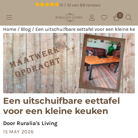
Cookievoorkeuren zijn beschikbaar. Kies instellingen of 
10 / 10
van
89
reviews
0
Home
/
Blog
/
Een uitschuifbare eettafel voor een kleine ke
Een uitschuifbare eettafel
voor een kleine keuken
Door
Ruralia's Living
15 MAY 2026