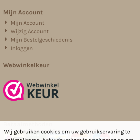
Mijn Account
Mijn Account
Wijzig Account
Mijn Bestelgeschiedenis
Inloggen
Webwinkelkeur
Betaalmethoden
Wij gebruiken cookies om uw gebruikservaring te